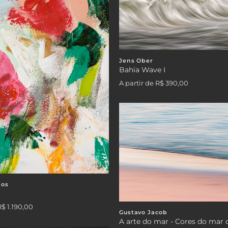
Jens Ober
Bahia Wave I
A partir de
R$ 390,00
pos
R$ 1.190,00
Gustavo Jacob
A arte do mar - Cores do mar