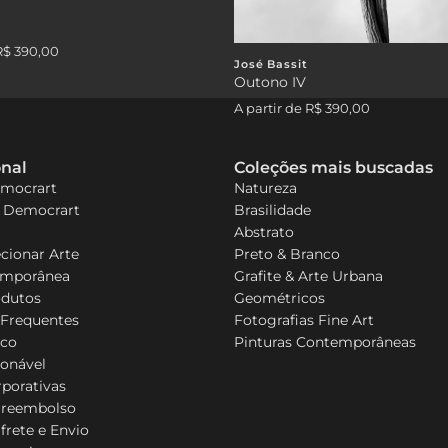
R$ 390,00
José Bassit
Outono IV
A partir de
R$ 390,00
onal
Coleções mais buscadas
emocrart
Natureza
a Democrart
Brasilidade
Abstrato
cionar Arte
Preto & Branco
emporânea
Grafite & Arte Urbana
odutos
Geométricos
 Frequentes
Fotografias Fine Art
sco
Pinturas Contemporâneas
ionável
porativas
e reembolso
 frete e Envio