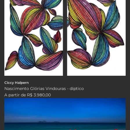
Ciccy Halpern
Nascimento Glórias Vindouras - díptico
A partir de
R$ 3.980,00