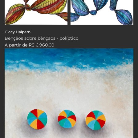
Ciccy Halpern
Bençãos sobre bênçãos - políptico
A partir de
R$ 6.960,00