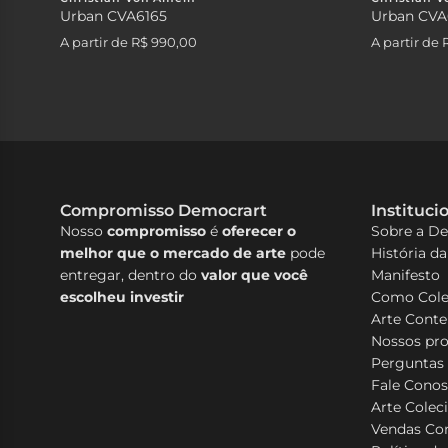
Urban CVA6165
Urban CVA
A partir de
R$ 990,00
A partir de
Compromisso Democrart
Instituci
Nosso
compromisso
é
oferecer o
Sobre a D
melhor que o mercado de arte
pode
História d
entregar, dentro do
valor que você
Manifesto
escolheu investir
Como Cole
Arte Cont
Nossos pr
Perguntas
Fale Cono
Arte Colec
Vendas Cor