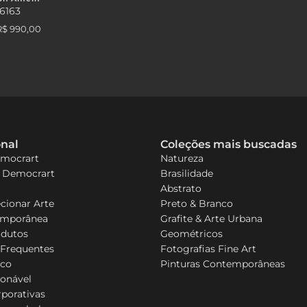
6163
R$ 990,00
onal
Coleções mais buscadas
emocrart
Natureza
a Democrart
Brasilidade
Abstrato
cionar Arte
Preto & Branco
emporânea
Grafite & Arte Urbana
odutos
Geométricos
 Frequentes
Fotografias Fine Art
sco
Pinturas Contemporâneas
ionável
porativas