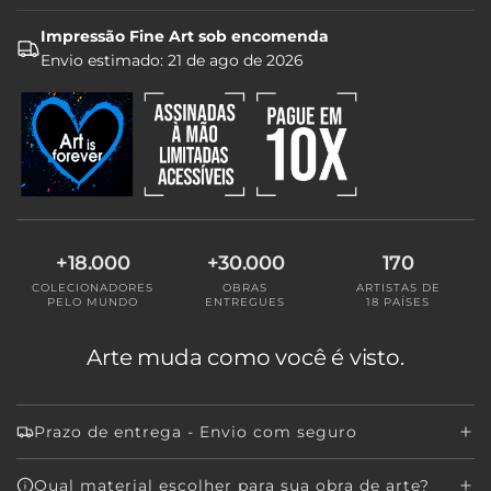
R
R
Impressão Fine Art sob encomenda
E
Envio estimado:
21 de ago de 2026
G
A
N
D
O
.
.
.
+18.000
+30.000
170
COLECIONADORES
OBRAS
ARTISTAS DE
PELO MUNDO
ENTREGUES
18 PAÍSES
Arte muda como você é visto.
Prazo de entrega - Envio com seguro
Qual material escolher para sua obra de arte?