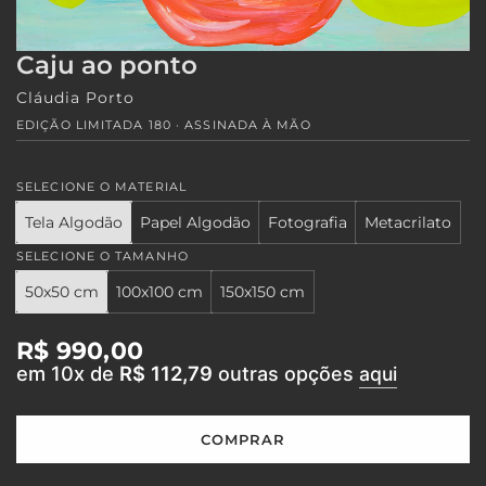
Caju ao ponto
Cláudia Porto
EDIÇÃO LIMITADA 180 · ASSINADA À MÃO
SELECIONE O MATERIAL
Tela Algodão
Papel Algodão
Fotografia
Metacrilato
SELECIONE O TAMANHO
50x50 cm
100x100 cm
150x150 cm
Preço
R$ 990,00
em 10x de
R$ 112,79
outras opções
aqui
regular
COMPRAR
C
A