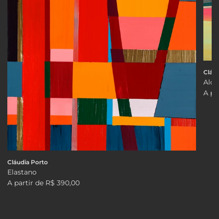
Cláud
Alco
A pa
Cláudia Porto
Elastano
A partir de
R$ 390,00