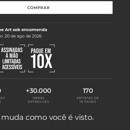
COMPRAR
C
A
R
R
ne Art sob encomenda
E
do:
20 de ago de 2026
G
A
N
D
O
.
.
.
0
+30.000
170
RES
OBRAS
ARTISTAS DE
O
ENTREGUES
18 PAÍSES
 muda como você é visto.