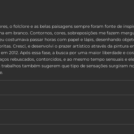
cores, o folclore e as belas paisagens sempre foram fonte de in
ha em branco. Contornos, cores, sobreposições me fazem mergu
 costumava passar horas com papel e lápis, desenhando objetos
as. Cresci, e desenvolvi o prazer artístico através da pintura em
, em 2012. Após essa fase, a busca por uma maior liberdade e c
aços rebuscados, contorcidos, e ao mesmo tempo sensuais e eleg
os trabalhos também sugerem que tipo de sensações surgiram no
e.