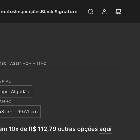
rmatos
Inspirações
Black Signature
180 · ASSINADA À MÃO
ERIAL
apel Algodão
MANHO
48 cm
99x71 cm
em 10x de
R$ 112,79
outras opções
aqui