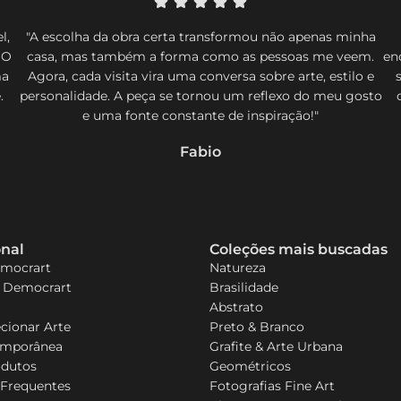
l,
"A escolha da obra certa transformou não apenas minha
 O
casa, mas também a forma como as pessoas me veem.
en
ma
Agora, cada visita vira uma conversa sobre arte, estilo e
.
personalidade. A peça se tornou um reflexo do meu gosto
e uma fonte constante de inspiração!"
Fabio
onal
Coleções mais buscadas
emocrart
Natureza
a Democrart
Brasilidade
Abstrato
cionar Arte
Preto & Branco
emporânea
Grafite & Arte Urbana
odutos
Geométricos
 Frequentes
Fotografias Fine Art