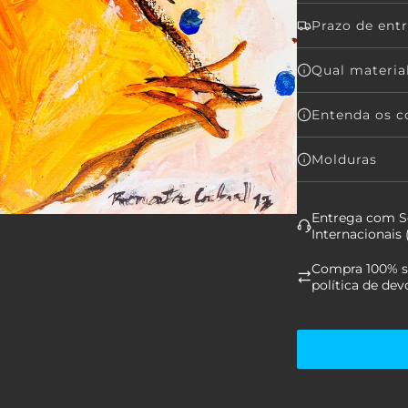
Prazo de ent
Qual material
Entenda os co
Molduras
Entrega com Se
Internacionais
Compra 100% se
política de dev