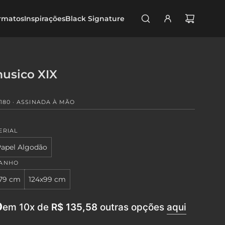
rmatos
Inspirações
Black Signature
usico XIX
180 · ASSINADA À MÃO
ERIAL
apel Algodão
MANHO
79 cm
124x99 cm
0
em 10x de
R$ 135,58
outras opções
aqui