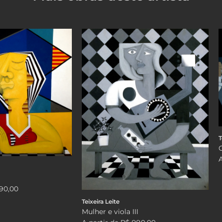
T
90,00
Teixeira Leite
Mulher e viola III