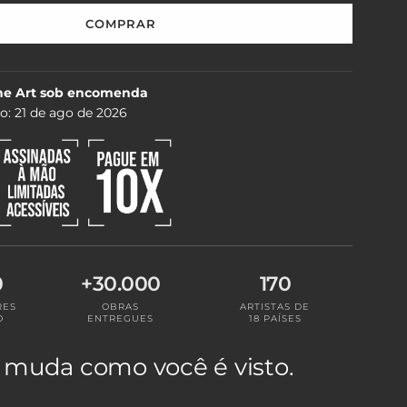
COMPRAR
C
A
R
R
ne Art sob encomenda
E
do:
21 de ago de 2026
G
A
N
D
O
.
.
.
0
+30.000
170
RES
OBRAS
ARTISTAS DE
O
ENTREGUES
18 PAÍSES
 muda como você é visto.