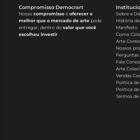
Compromisso Democrart
Instituci
Nosso
compromisso
é
oferecer o
Sobre a D
melhor que o mercado de arte
pode
História d
entregar, dentro do
valor que você
Manifesto
escolheu investir
Como Cole
Arte Cont
Nossos pr
Perguntas
Fale Cono
Arte Colec
Vendas Cor
Política d
Política de
Termos de 