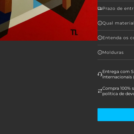
Prazo de ent
Qual material
Entenda os co
Molduras
Entrega com Se
Internacionais
Compra 100% se
política de dev