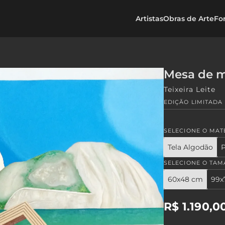
Artistas
Obras de Arte
Fo
Mesa de m
Teixeira Leite
EDIÇÃO LIMITADA 
SELECIONE O MAT
Tela Algodão
P
SELECIONE O TA
60x48 cm
99x
Preço
R$ 1.190,0
regular