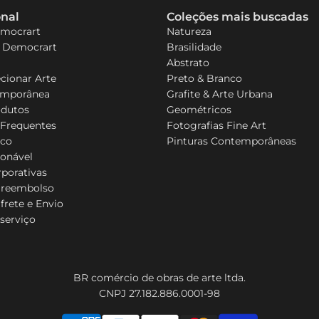
onal
Coleções mais buscadas
emocrart
Natureza
a Democrart
Brasilidade
Abstrato
cionar Arte
Preto & Branco
emporânea
Grafite & Arte Urbana
odutos
Geométricos
 Frequentes
Fotografias Fine Art
sco
Pinturas Contemporâneas
ionável
porativas
e reembolso
 frete e Envio
serviço
BR comércio de obras de arte ltda.
CNPJ 27.182.886.0001-98