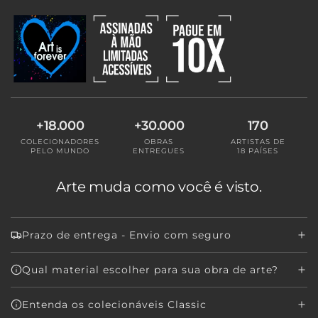
G
A
N
D
O
.
.
.
+18.000
+30.000
170
COLECIONADORES
OBRAS
ARTISTAS DE
PELO MUNDO
ENTREGUES
18 PAÍSES
Arte muda como você é visto.
Prazo de entrega - Envio com seguro
Qual material escolher para sua obra de arte?
Entenda os colecionáveis Classic