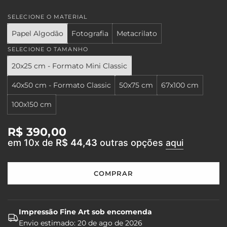
SELECIONE O MATERIAL
Papel Algodão
Fotografia
Metacrilato
SELECIONE O TAMANHO
20x25 cm - Formato Mini Classic
40x50 cm - Formato Classic
50x75 cm
67x100 cm
100x150 cm
Preço
R$ 390,00
em 10x de
R$ 44,43
outras opções
aqui
regular
COMPRAR
C
A
R
R
Impressão Fine Art sob encomenda
E
Envio estimado:
20 de ago de 2026