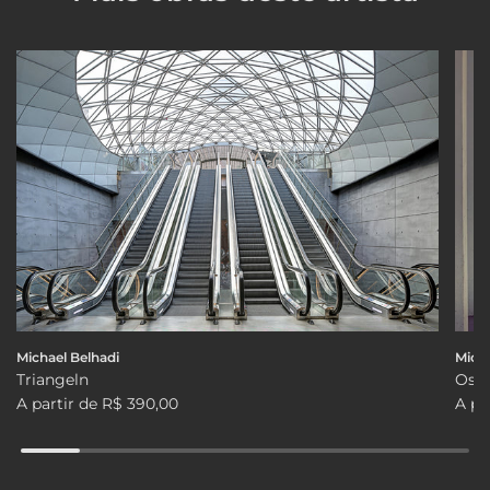
Michael Belhadi
Micha
Triangeln
Osts
A partir de
R$ 390,00
A pa