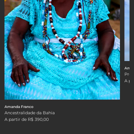
Aman
Pres
A pa
Amanda Franco
Ancestralidade da Bahia
A partir de
R$ 390,00