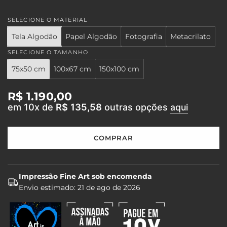
SELECIONE O MATERIAL
Tela Algodão
Papel Algodão
Fotografia
Metacrilato
SELECIONE O TAMANHO
75x50 cm
100x67 cm
150x100 cm
Preço
R$ 1.190,00
em 10x de
R$ 135,58
outras opções
aqui
regular
COMPRAR
C
A
R
R
Impressão Fine Art sob encomenda
E
Envio estimado:
21 de ago de 2026
G
A
N
D