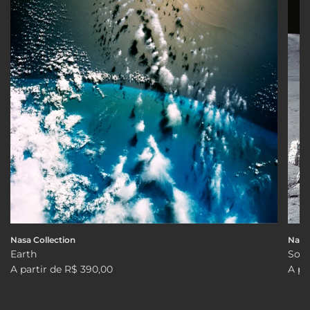
Nasa Collection
Nasa 
Earth
Solo
A partir de
R$ 390,00
A pa