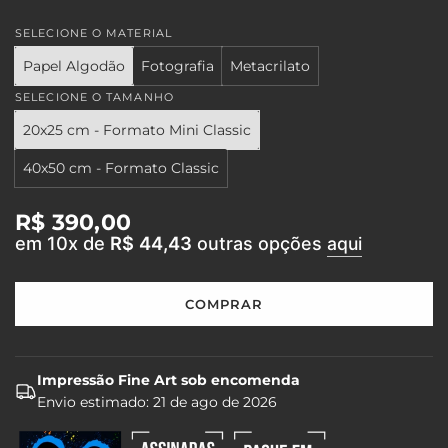
SELECIONE O MATERIAL
Papel Algodão
Fotografia
Metacrilato
SELECIONE O TAMANHO
20x25 cm - Formato Mini Classic
40x50 cm - Formato Classic
Preço
R$ 390,00
em 10x de
R$ 44,43
outras opções
aqui
regular
COMPRAR
C
A
R
R
Impressão Fine Art sob encomenda
E
Envio estimado:
21 de ago de 2026
G
A