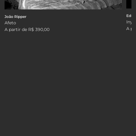
Edga
João Ripper
Iny
Afeto
A pa
A partir de
R$ 390,00