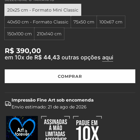
20x25 cm - Formato Mini Classic
40x50 cm - Formato Classic
75x50 cm
100x67 cm
150x100 cm
210x140 cm
Preço
R$ 390,00
em 10x de
R$ 44,43
outras opções
aqui
regular
COMPRAR
C
A
R
R
Impressão Fine Art sob encomenda
E
Envio estimado:
21 de ago de 2026
G
A
N
D
O