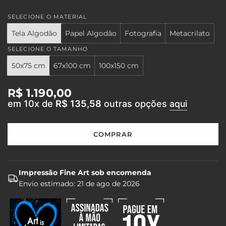
SELECIONE O MATERIAL
Tela Algodão
Papel Algodão
Fotografia
Metacrilato
SELECIONE O TAMANHO
50x75 cm
67x100 cm
100x150 cm
Preço
R$ 1.190,00
em 10x de
R$ 135,58
outras opções
aqui
regular
COMPRAR
C
A
R
R
Impressão Fine Art sob encomenda
E
Envio estimado:
21 de ago de 2026
G
A
N
D