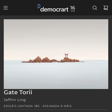
PULAR
PARA
O
CONTEÚDO
Gate Torii
Jefflin Ling
EDIÇÃO LIMITADA 180 · ASSINADA À MÃO